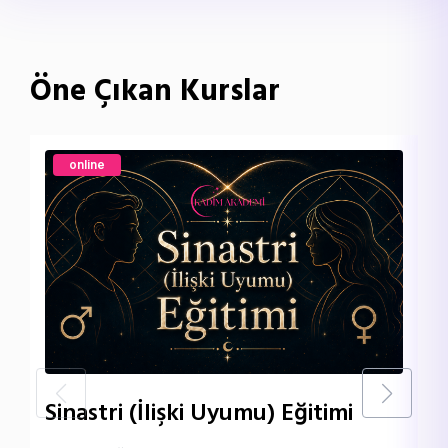
Öne Çıkan Kurslar
online
Sinastri (İlişki Uyumu) Eğitimi
T