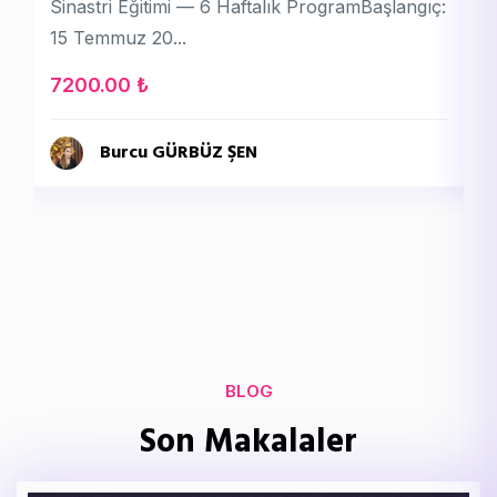
Sinastri Eğitimi — 6 Haftalık ProgramBaşlangıç:
T
15 Temmuz 20...
sa
7200.00 ₺
3
Burcu GÜRBÜZ ŞEN
BLOG
Son Makalaler